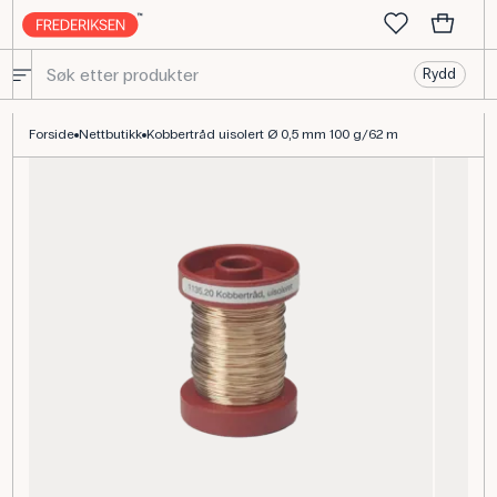
Rydd
Kobbertråd uisolert, Ø0,50 mm, 100 g rull
Forside
Nettbutikk
Kobbertråd uisolert Ø 0,5 mm 100 g/62 m