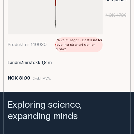
NOK 470,00
På vei til lager - Bestill nå for
Produkt nr. 140030
levering så snart den er
tilbake
Landmålerstokk 1,8 m
NOK 81,00
Ekskl. MVA.
Exploring science,
expanding minds