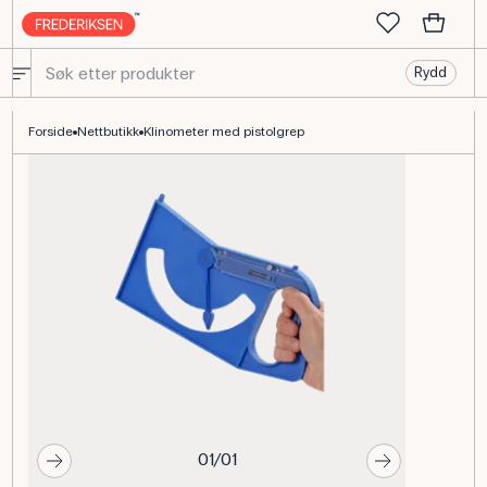
Rydd
Klinometer med pistolgreb til vinkelmåling
Forside
Nettbutikk
Klinometer med pistolgrep
01/01