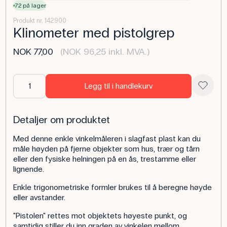
72 på lager
Produkt nr. 142900
Klinometer med pistolgrep
NOK 77,00
(NOK 96,25 inkl. MVA.)
Legg til i handlekurv
Detaljer om produktet
Med denne enkle vinkelmåleren i slagfast plast kan du
måle høyden på fjerne objekter som hus, trær og tårn
eller den fysiske helningen på en ås, trestamme eller
lignende.
Enkle trigonometriske formler brukes til å beregne høyde
eller avstander.
"Pistolen" rettes mot objektets høyeste punkt, og
samtidig stiller du inn graden av vinkelen mellom