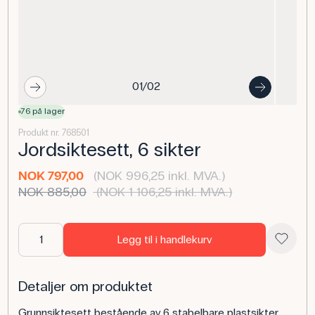
01/02
76 på lager
Produkt nr. 768501
Jordsiktesett, 6 sikter
NOK 797,00
(NOK 996,25 inkl. MVA.)
NOK 885,00
(NOK 1 106,25 inkl. MVA.)
Legg til i handlekurv
Detaljer om produktet
Grunnsiktesett bestående av 6 stabelbare plastsikter