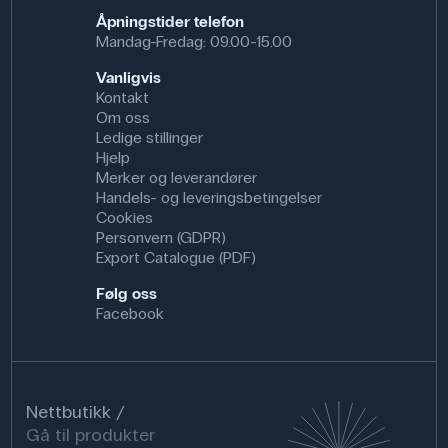
feltarbeid eller laboratorieøvelser for å
Åpningstider telefon
vurdere jordsmonnets sammensetning eller
Mandag-Fredag: 09.00-15.00
forurensningsnivåer.
Vanligvis
Spesifikasjoner
Kontakt
Om oss
Antall: 6 stk.
Ledige stillinger
Dimensjoner: (Ø x H) 160 mm x 6 cm
Hjelp
Materiale: Plast
Merker og leverandører
Handels- og leveringsbetingelser
Cookies
Personvern (GDPR)
Export Catalogue (PDF)
Følg oss
Facebook
Nettbutikk
Gå til produkter