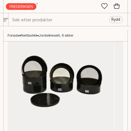
Rydd
Jordsigtesæt, 6 plastsikter med rustfritt stål nett
Forside
Nettbutikk
Jordsiktesett, 6 sikter