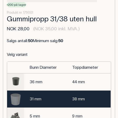
200 på lager
Produkt nr. 179001
Gummipropp 31/38 uten hull
NOK 28,00
(NOK 35,00 inkl. MVA.)
Salgs antall:
50
Minimum salg:
50
Velg variant
Bunn Diameter
Toppdiameter
36 mm
44 mm
31 mm
38 mm
5 mm
9 mm