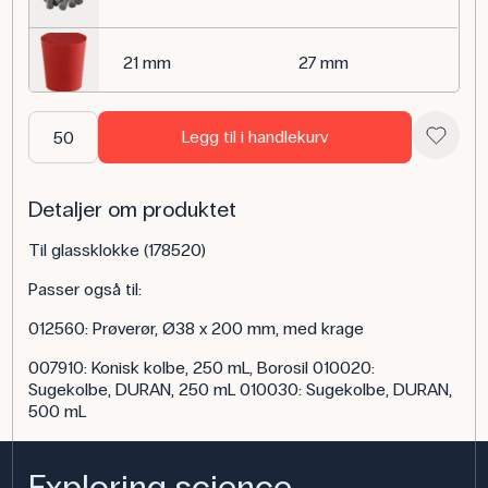
21 mm
27 mm
25 mm
32 mm
Legg til i handlekurv
41 mm
49 mm
Detaljer om produktet
Til glassklokke (178520)
14 mm
18 mm
Passer også til:
012560: Prøverør, Ø38 x 200 mm, med krage
17 mm
22 mm
007910: Konisk kolbe, 250 mL, Borosil 010020:
Sugekolbe, DURAN, 250 mL 010030: Sugekolbe, DURAN,
500 mL
8 mm
12 mm
Exploring science,
13 mm
17 mm