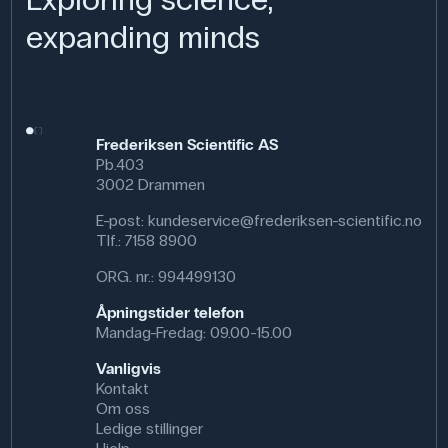
expanding minds
29 mm
35 mm
47 mm
55 mm
Frederiksen Scientific AS
Pb.403
3002 Drammen
35 mm
45 mm
E-post:
kundeservice@frederiksen-scientific.no
Tlf.:
7158 8900
ORG. nr.: 994499130
Åpningstider telefon
Mandag-Fredag: 09.00-15.00
Vanligvis
Kontakt
Om oss
Ledige stillinger