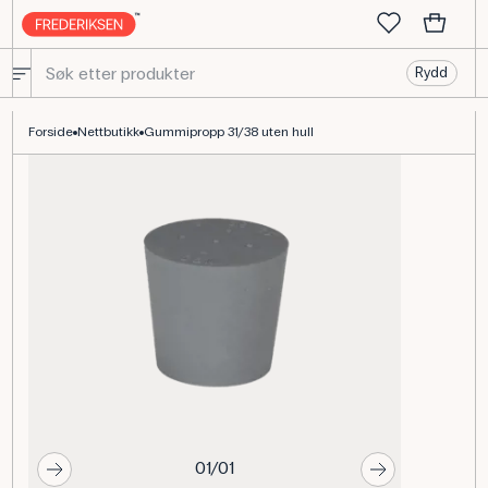
Rydd
Gummiprop 31/38 mm til glassutstyr og prøveapparat
Forside
Nettbutikk
Gummipropp 31/38 uten hull
01/01