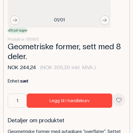
01/01
29 på lager
Produkt nr. 190600
Geometriske former, sett med 8
deler.
NOK 244,24
(NOK 305,30 inkl. MVA.)
Enhet:
sæt
Legg til i handlekurv
Detaljer om produktet
Geometriske former med avtagbare "overflater". Settet