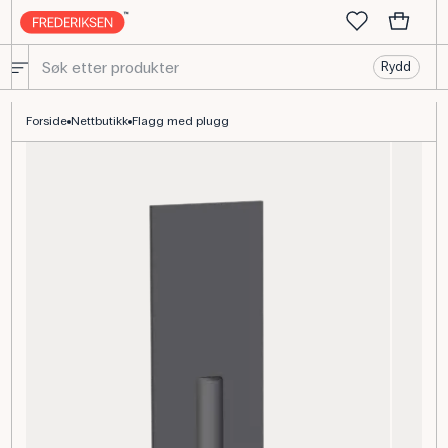
Rydd
Blende med stikben, 25 mm til luftputeskinner
Forside
Nettbutikk
Flagg med plugg