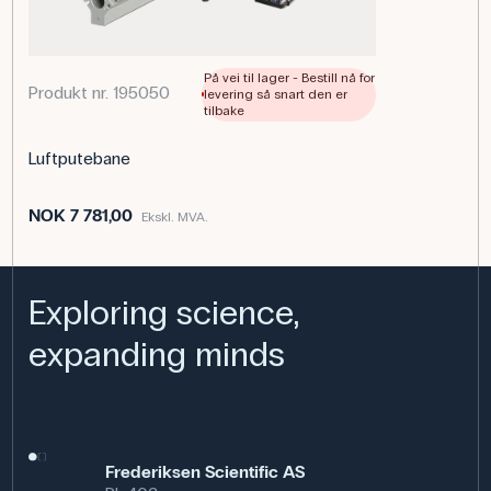
Spesifikasjoner
Vekt: 5 g
På vei til lager - Bestill nå for
Produkt nr. 195050
levering så snart den er
tilbake
Luftputebane
NOK 7 781,00
Ekskl. MVA.
Exploring science,
expanding minds
Frederiksen Scientific AS