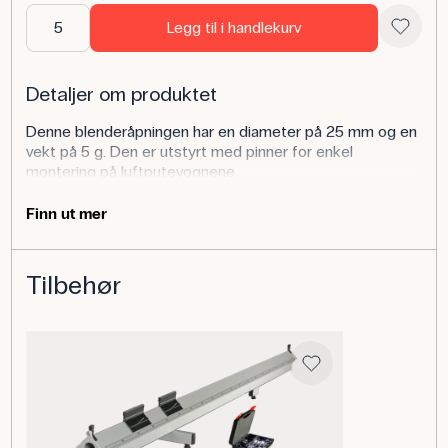
Legg til i handlekurv
Detaljer om produktet
Denne blenderåpningen har en diameter på 25 mm og en
vekt på 5 g. Den er utstyrt med pinner for enkel
montering på luftputevognene.
Bruk av produktet
Finn ut mer
Blenderåpningen brukes sammen med en fotocelleenhet
for tidsmålinger på luftputevognen. Når blenderåpningen
Tilbehør
passerer gjennom lysstrålen i fotocellen, registreres
nøyaktige tidspunkter som kan brukes til å beregne
hastighet, akselerasjon og andre bevegelsesdata.
Den er en del av luftputeskinnens tilbehørssett
(bestillingsnr. 195003) og er et viktig verktøy i
fysikkundervisningen for eksperimentelt arbeid med
bevegelseslære og dynamikk.