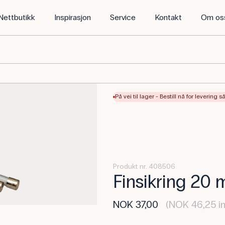
Nettbutikk
Inspirasjon
Service
Kontakt
Om os
På vei til lager - Bestill nå for levering 
Produkt nr. 408506
Finsikring 20 
NOK 37,00
(NOK 46,25 in