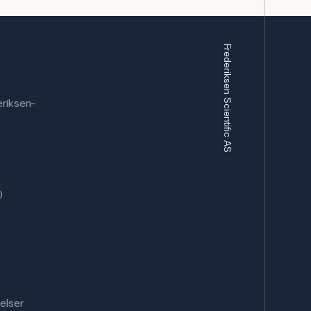
Frederiksen Scientific AS
riksen-
0
elser