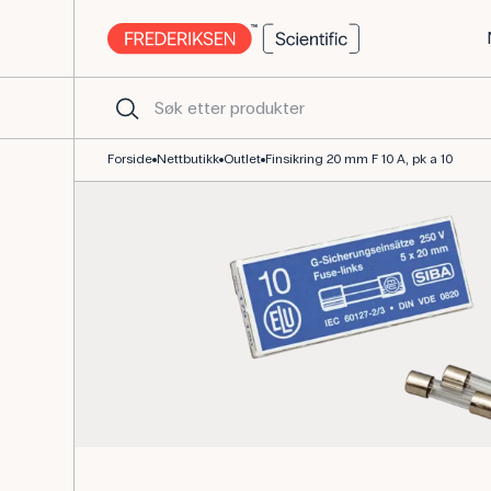
Finsikring 20 mm, F, 10 A, 250 V glassrør
Forside
Nettbutikk
Outlet
Finsikring 20 mm F 10 A, pk a 10