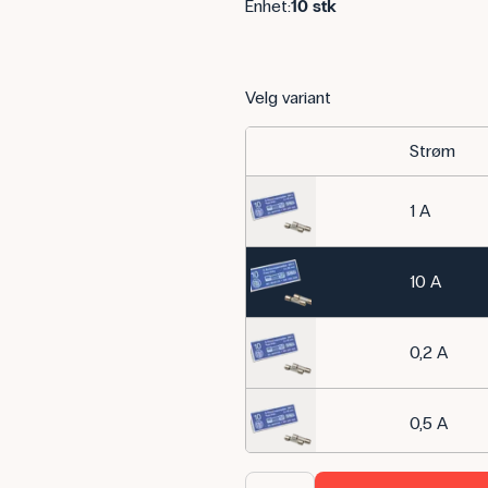
Enhet:
10 stk
Velg variant
Strøm
1 A
10 A
0,2 A
0,5 A