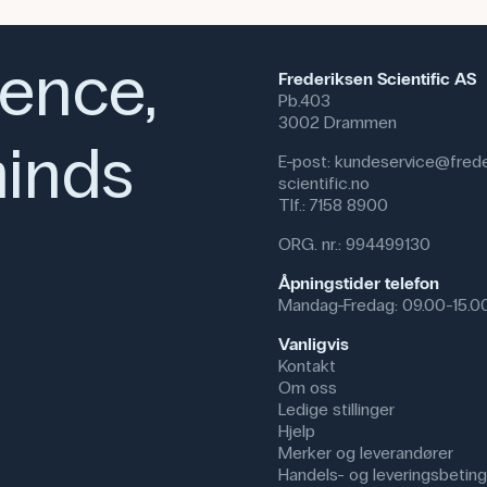
ience,
Frederiksen Scientific AS
Pb.403
3002 Drammen
inds
E-post:
kundeservice@frede
scientific.no
Tlf.:
7158 8900
ORG. nr.: 994499130
Åpningstider telefon
Mandag-Fredag: 09.00-15.0
Vanligvis
Kontakt
Om oss
Ledige stillinger
Hjelp
Merker og leverandører
Handels- og leveringsbeting