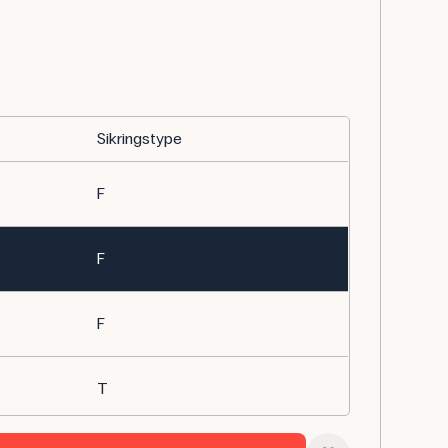
Sikringstype
F
F
F
T