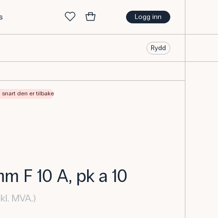
s
Logg inn
Rydd
så snart den er tilbake
mm F 10 A, pk a 10
kl. MVA.)