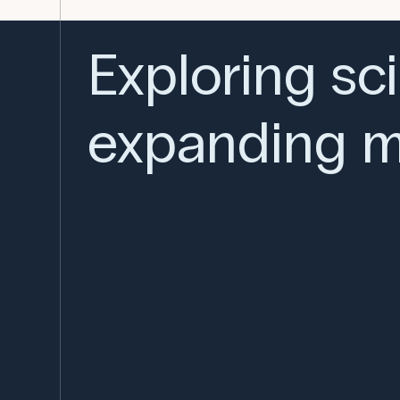
Exploring sc
expanding m