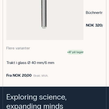
miljølaboratorier der jord- eller vannprøver må filtreres før
analyse. Det brukes også i farmasøytiske og
Büchnertrakt
næringsmiddelteknologiske laboratorier til kvalitativ
filtrering eller til tørking av små mengder faste stoffer
etter reaksjoner.
NOK 320,00
Spesifikasjoner
Antall: 1000 stk.
Vekt (g/m2): 65
Flere varianter
Dimensjoner: (Ø) 150 mm
47 på lager
Trakt i glass Ø 40 mm/6 mm
Fra
NOK 20,00
Ekskl. MVA.
Exploring science,
expanding minds