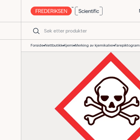
GHS-faresymbol akut giftig 26x26 mm til kjemi
Forside
Nettbutikk
Kjemi
Merking av kjemikalier
Farepiktogram A