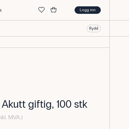
s
Logg inn
Rydd
Akutt giftig, 100 stk
nkl. MVA.)