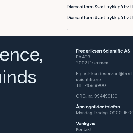
Diamantform Svart trykk på hvit
Diamantform Svart trykk på hvit
.
ience,
Frederiksen Scientific AS
Pb.403
3002 Drammen
inds
E-post:
kundeservice@frede
scientific.no
Tlf.:
7158 8900
ORG. nr.: 994499130
Åpningstider telefon
Mandag-Fredag: 09.00-15.0
Vanligvis
Kontakt