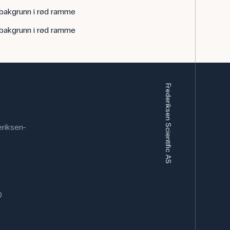
 bakgrunn i rød ramme
 bakgrunn i rød ramme
Frederiksen Scientific AS
riksen-
0