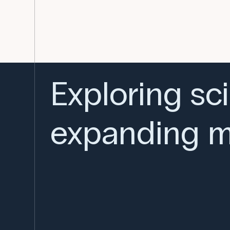
Exploring sc
expanding m