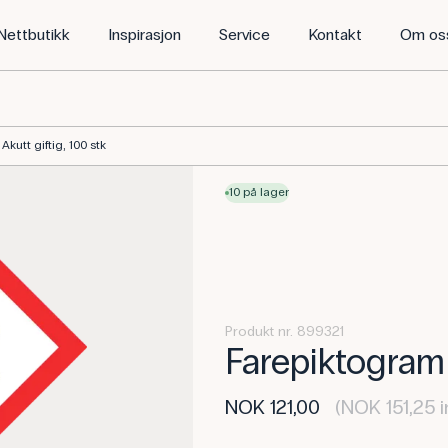
Nettbutikk
Inspirasjon
Service
Kontakt
Om os
kutt giftig, 100 stk
10 på lager
Produkt nr. 899321
Farepiktogram 
NOK 121,00
(NOK 151,25 i