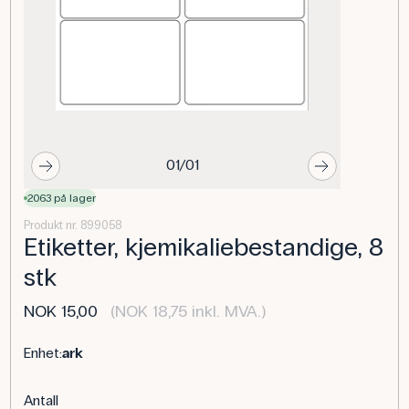
01/01
2063 på lager
Produkt nr. 899058
Etiketter, kjemikaliebestandige, 8
stk
NOK 15,00
(NOK 18,75 inkl. MVA.)
Enhet:
ark
Antall