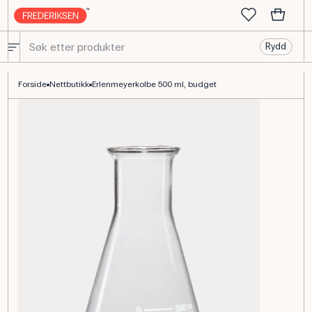
Rydd
Konisk kolbe 500 mL, borosilikat 3.3 til lab
Forside
Nettbutikk
Erlenmeyerkolbe 500 ml, budget