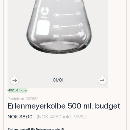
01/01
192 på lager
Produkt nr. 007820
Erlenmeyerkolbe 500 ml, budget
NOK 38,00
(NOK 47,50 inkl. MVA.)
Salgs antall:
8
Minimum salg:
8