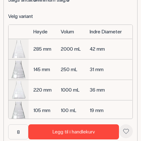
Velg variant
Høyde
Volum
Indre Diameter
285 mm
2000 mL
42 mm
145 mm
250 mL
31 mm
220 mm
1000 mL
36 mm
105 mm
100 mL
19 mm
185 mm
500 mL
30 mm
Legg til i handlekurv