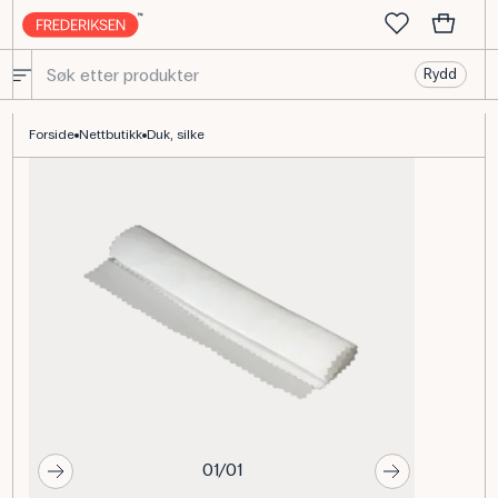
Rydd
Gnidetøj i silke til gniestenger, 19 x 19 cm
Forside
Nettbutikk
Duk, silke
01/01