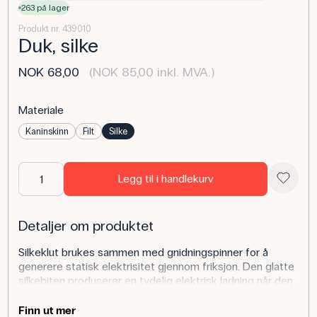
263 på lager
Produkt nr. 439010
Duk, silke
NOK 68,00
(NOK 85,00 inkl. MVA.)
Materiale
Kaninskinn
Filt
Silke
Legg til i handlekurv
Detaljer om produktet
Silkeklut brukes sammen med gnidningspinner for å
generere statisk elektrisitet gjennom friksjon. Den glatte
silkebiten produserer en tydelig elektrisk ladning når den
gnides mot egnede materialer som glass eller akryl.
Finn ut mer