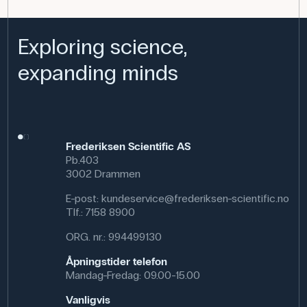
Anvendelse av produktet
I fysikkundervisningen kan elevene bruke gniestoffet til å
Exploring science,
undersøke hvordan ulike materialer reagerer når de
gnides mot hverandre, og hvordan positive og negative
expanding minds
ladninger oppstår. Den brukes ofte sammen med
isoporstenger og elektroskop som en del av klassiske
elektrostatikkeksperimenter.
Spesifikasjoner
Dimensjoner: (L x B) 190 mm x 190 mm
Frederiksen Scientific AS
Materiale: Silke
Pb.403
3002 Drammen
E-post:
kundeservice@frederiksen-scientific.no
Tlf.:
7158 8900
ORG. nr.: 994499130
Åpningstider telefon
Mandag-Fredag: 09.00-15.00
Vanligvis