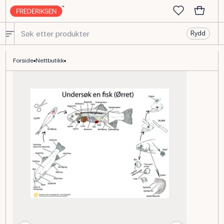
Rydd
Dissektionsdug Fisk, 60 x 73 cm, anatomisk illustrert
Forside
Nettbutikk