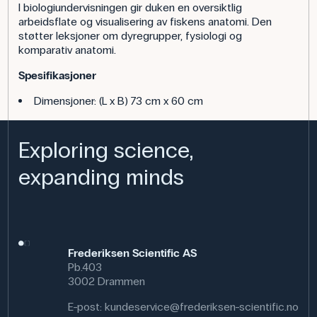
I biologiundervisningen gir duken en oversiktlig
arbeidsflate og visualisering av fiskens anatomi. Den
støtter leksjoner om dyregrupper, fysiologi og
komparativ anatomi.
Spesifikasjoner
Dimensjoner: (L x B) 73 cm x 60 cm
Exploring science,
expanding minds
Frederiksen Scientific AS
Pb.403
3002 Drammen
E-post:
kundeservice@frederiksen-scientific.no