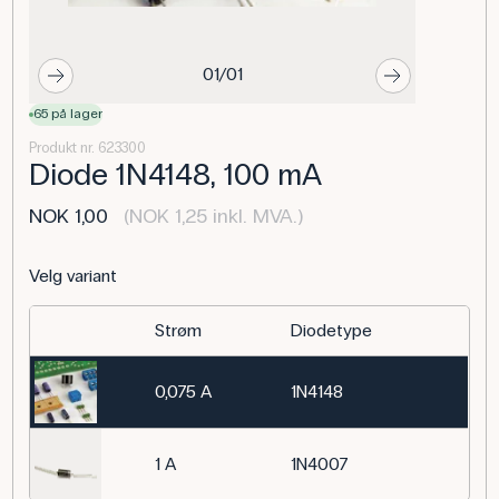
01/01
65 på lager
Produkt nr. 623300
Diode 1N4148, 100 mA
NOK 1,00
(NOK 1,25 inkl. MVA.)
Velg variant
Strøm
Diodetype
0,075 A
1N4148
1 A
1N4007