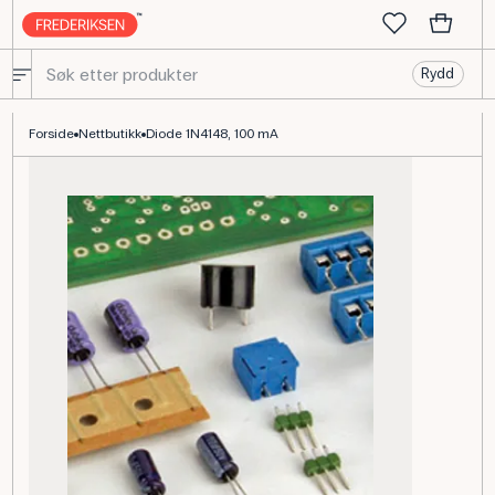
Rydd
Diode 1N4148, 75 V, 75 mA til elektronikkundervisning
Forside
Nettbutikk
Diode 1N4148, 100 mA