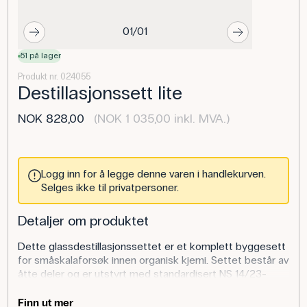
01/01
51 på lager
Produkt nr. 024055
Destillasjonssett lite
NOK 828,00
(NOK 1 035,00 inkl. MVA.)
Logg inn for å legge denne varen i handlekurven.
Selges ikke til privatpersoner.
Detaljer om produktet
Dette glassdestillasjonssettet er et komplett byggesett
for småskalaforsøk innen organisk kjemi. Settet består av
åtte deler og er utstyrt med standardisert NS 14/23-
sliping, som sørger for en tett og sikker kobling mellom
komponentene. Det medfølgende termometeret (-10 til
Finn ut mer