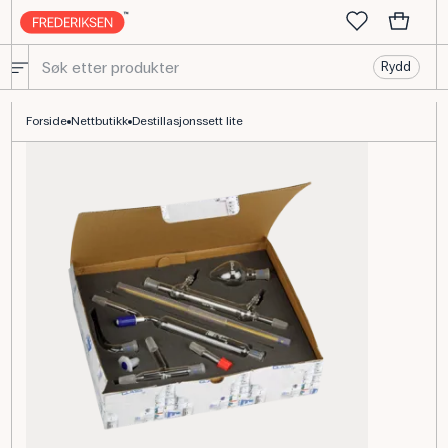
Rydd
Destillasjonssett, lite - glasskonstruksjon til kjemi
Forside
Nettbutikk
Destillasjonssett lite