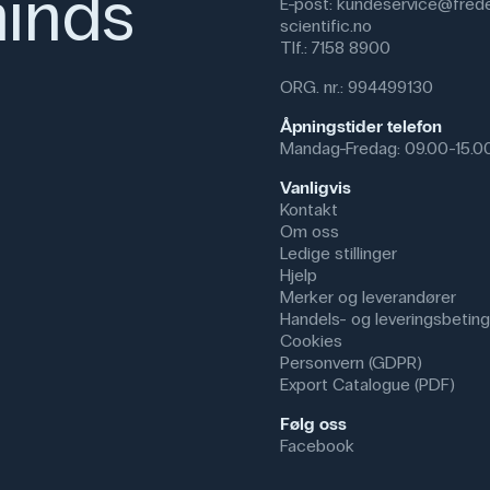
inds
E-post:
kundeservice@frede
scientific.no
Tlf.:
7158 8900
ORG. nr.: 994499130
Åpningstider telefon
Mandag-Fredag: 09.00-15.0
Vanligvis
Kontakt
Om oss
Ledige stillinger
Hjelp
Merker og leverandører
Handels- og leveringsbeting
Cookies
Personvern (GDPR)
Export Catalogue (PDF)
Følg oss
Facebook