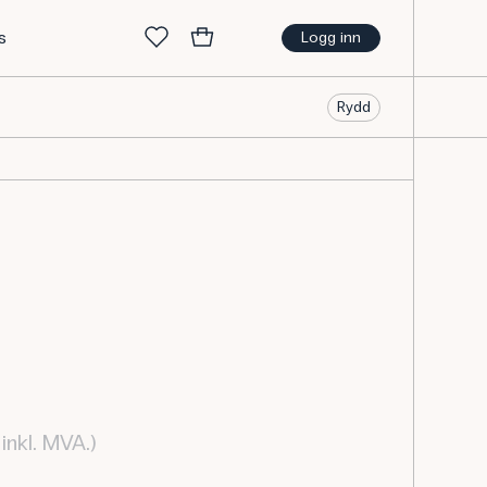
s
Logg inn
Rydd
inkl. MVA.)