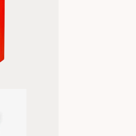
I andre sammenhenger kan brannt
og produksjonsmiljøer der det k
private hjem, spesielt på kjøkke
der en bærbar og brukervennlig 
brukes i helsesektoren og offent
brannvernutstyr.
Specifikationer
Dimensioner: (l x b) 180 cm x
Materiale: Glasfiber, Silikone