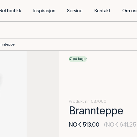
Nettbutikk
Inspirasjon
Service
Kontakt
Om os
annteppe
7 på lager
Produkt nr. 087000
Brannteppe
NOK 513,00
(NOK 641,25 