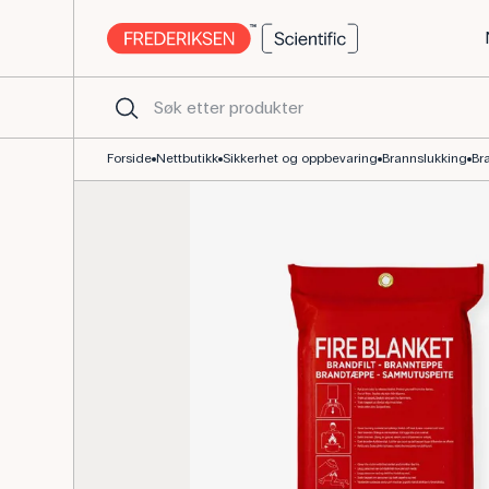
Brannteppe 1,1 x 1,8 m EN 1869 til skole og hjem
Forside
Nettbutikk
Sikkerhet og oppbevaring
Brannslukking
Br