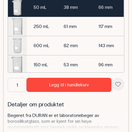
50 mL
38 mm
66 mm
250 mL
61 mm
117 mm
600 mL
82 mm
143 mm
150 mL
53 mm
96 mm
400 mL
70 mm
130 mm
Legg til i handlekurv
100 mL
47 mm
80 mm
Detaljer om produktet
Begeret fra DURAN er et laboratoriebeger av
borosilikatglass, som er kjent for sin høye
3000 mL
135 mm
280 mm
motstandskraft mot termisk sjokk og kjemiske angrep.