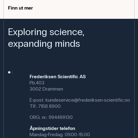
Begerglasset har en kapasitet på 50 ml og har tydelige
inndelinger som gjør det enkelt å lese av volumet.
Finn ut mer
1000 mL
95 mm
185 mm
Diameteren er 38 mm og høyden 66 mm.
Produktets bruksområde
Exploring science,
Begeret er ideelt til bruk i fag som fysikk, kjemi og
expanding minds
biologi. I kjemi kan det brukes til å utføre titreringer eller
til enkel oppvarming av væsker. I biologi er det nyttig til å
blande løsninger eller til oppbevaring av prøver under
eksperimenter.
Spesifikasjoner
Frederiksen Scientific AS
Volum: 50 L
Pb.403
Merke: Duran
3002 Drammen
Dimensjoner: (Ø x H) 38 mm x 66 mm
E-post:
kundeservice@frederiksen-scientific.no
Tlf.:
7158 8900
ORG. nr.: 994499130
Åpningstider telefon
Mandag-Fredag: 09.00-15.00