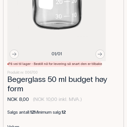
01/01
På vei til lager - Bestill nå for levering så snart den er tilbake
Produkt nr. 006700
Begerglass 50 ml budget høy
form
NOK 8,00
(NOK 10,00 inkl. MVA.)
Salgs antall:
12
Minimum salg:
12
Volum