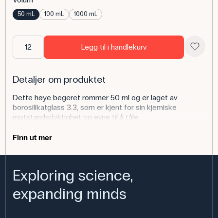
50 mL
100 mL
1000 mL
Legg til i handlekurv
Detaljer om produktet
Dette høye begeret rommer 50 ml og er laget av
borosilikatglass 3.3, som er kjent for sin kjemiske
motstandsdyktighet og evne til å tåle
temperaturpåvirkninger. Begerglasset har skillevegger
slik at det kan brukes til å måle og håndtere både
Finn ut mer
flytende og faste kjemikalier i mindre mengder. Det er et
prisgunstig alternativ til laboratoriebruk der det kreves et
godt kompromiss mellom kvalitet og økonomi.
Exploring science,
Begerglassene er utprøvd og kvalitetstestet for å
fungere pålitelig i undervisningssammenheng.
expanding minds
Bruk av produktet