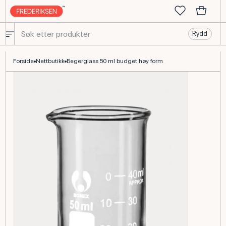
Rydd
Bægerglas høy form 50 mL i borosilikat 3.3
Forside
Nettbutikk
Begerglass 50 ml budget høy form