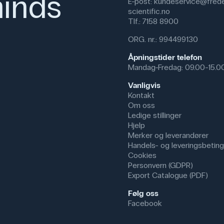
inds
E-post:
kundeservice@frede
Ballongene kan i andre sammenhe
scientific.no
aktiviteter eller demonstrasjoner
Tlf.:
7158 8900
pedagogiske miljøer, for eksemp
leke med dem.
ORG. nr.: 994499130
Spesifikasjoner
Åpningstider telefon
Mandag-Fredag: 09.00-15.0
Vanligvis
Kontakt
Om oss
Ledige stillinger
Hjelp
Merker og leverandører
Handels- og leveringsbeting
Cookies
Personvern (GDPR)
Export Catalogue (PDF)
Følg oss
Facebook