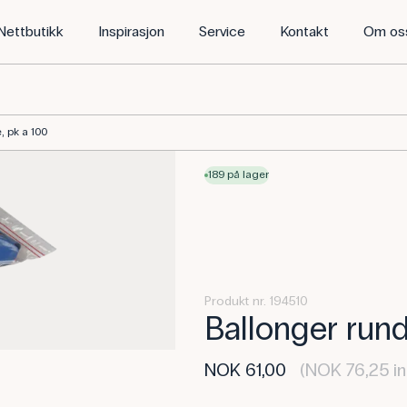
Nettbutikk
Inspirasjon
Service
Kontakt
Om os
, pk a 100
189 på lager
Produkt nr. 194510
Ballonger rund
NOK 61,00
(NOK 76,25 in