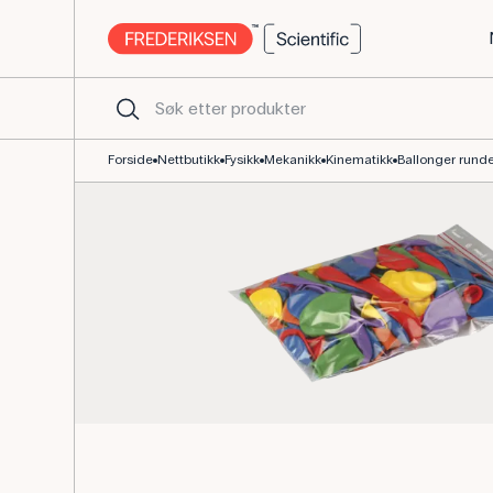
Runde balloner 100 stk. til luftputefartøy
Forside
Nettbutikk
Fysikk
Mekanikk
Kinematikk
Ballonger runde