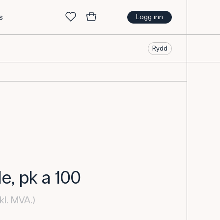
s
Logg inn
Rydd
e, pk a 100
kl. MVA.)