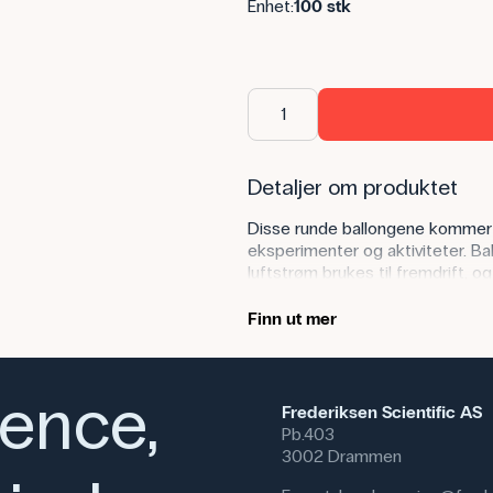
Enhet:
100 stk
Detaljer om produktet
Disse runde ballongene kommer i
eksperimenter og aktiviteter. Bal
luftstrøm brukes til fremdrift, 
194505.
Finn ut mer
Anvendelse av produktet
I naturfag/teknologi og fysikkun
ience,
elevene undersøker lufttrykk, b
Frederiksen Scientific AS
eksempel brukes til å drive frem
Pb.403
rakettfremdrift, der luften som s
3002 Drammen
måten konkretiseres begreper so