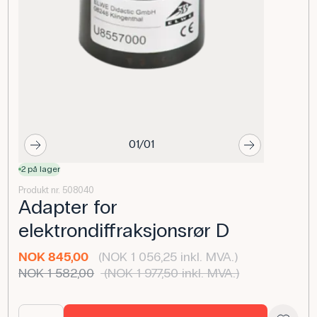
01/01
2 på lager
Produkt nr. 508040
Adapter for
elektrondiffraksjonsrør D
NOK 845,00
(NOK 1 056,25 inkl. MVA.)
NOK 1 582,00
(NOK 1 977,50 inkl. MVA.)