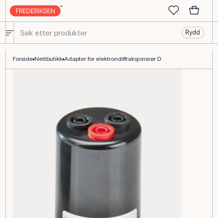
Rydd
Adapter til elektroniffraksjonsrør type D med sikkerhetsbøsninge
Forside
Nettbutikk
Adapter for elektrondiffraksjonsrør D