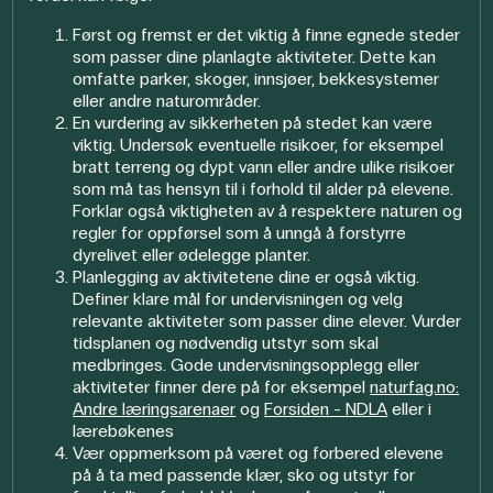
Først og fremst er det viktig å finne egnede steder
som passer dine planlagte aktiviteter.
Dette kan
omfatte parker, skoger, innsjøer, bekkesystemer
eller andre naturområder.
En vurdering av sikkerheten på stedet kan være
viktig. Undersøk eventuelle risikoer, for eksempel
bratt terreng og dypt vann eller andre ulike risikoer
som må tas hensyn til i forhold til alder på elevene.
Forklar også viktigheten av å respektere naturen og
regler for oppførsel som å unngå å forstyrre
dyrelivet eller ødelegge planter.
Planlegging av aktivitetene dine er også viktig.
Definer klare mål for undervisningen og velg
relevante aktiviteter som passer dine elever. Vurder
tidsplanen og nødvendig utstyr som skal
medbringes. Gode undervisningsopplegg eller
aktiviteter finner dere på for eksempel
naturfag.no:
Andre læringsarenaer
og
Forsiden - NDLA
eller i
lærebøkenes
Vær oppmerksom på været og forbered elevene
på å ta med passende klær, sko og utstyr for