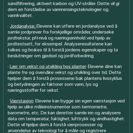
sandfiltrering, aktivert karbon og UV-stråler. Dette vil gi
dem en forståelse av vannrensingsteknologier og
vannkvalitet.
·
Jordanalyse:
Elevene kan utføre en jordanalyse ved å
samle jordprøver fra forskjellige områder, undersøke
jordtekstur, pH-nivå og næringsinnhold ved hjelp av
jordtestsett, for eksempel. Analyseresultatene kan
tolkes og brukes til å forstå jordens egenskaper og ta
beslutninger om gjødsel og jordforbedring.
·
Lær om vekst og utvikling hos planter
: Elevene dine kan
plante frø og overvåke vekst og utvikling over tid. Dette
hjelper dem å forstå prosessene bak plantens livssyklus
og betydningen av faktorer som vann, lys og
næringsstoffer for vekst.
·
Værstasjon
: Elevene kan bygge sin egen værstasjon ved
hjelp av ulike måleinstrumenter som termometre,
barometre, etc. De kan deretter samle inn og analysere
data om temperatur, fuktighet, lufttrykk og vindhastighet.
Dette vil hjelpe dem å forstå værprosesser og
anvendelse av teknologi for å måle og registrere