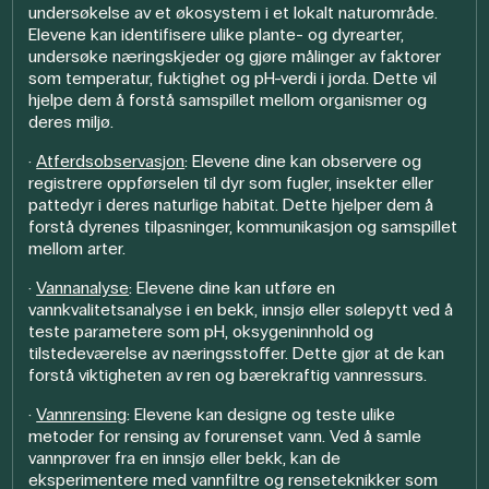
undersøkelse av et økosystem i et lokalt naturområde.
Elevene kan identifisere ulike plante- og dyrearter,
undersøke næringskjeder og gjøre målinger av faktorer
som temperatur, fuktighet og pH-verdi i jorda. Dette vil
hjelpe dem å forstå samspillet mellom organismer og
deres miljø.
·
Atferdsobservasjon
: Elevene dine kan observere og
registrere oppførselen til dyr som fugler, insekter eller
pattedyr i deres naturlige habitat. Dette hjelper dem å
forstå dyrenes tilpasninger, kommunikasjon og samspillet
mellom arter.
·
Vannanalyse
: Elevene dine kan utføre en
vannkvalitetsanalyse i en bekk, innsjø eller sølepytt ved å
teste parametere som pH, oksygeninnhold og
tilstedeværelse av næringsstoffer. Dette gjør at de kan
forstå viktigheten av ren og bærekraftig vannressurs.
·
Vannrensing
: Elevene kan designe og teste ulike
metoder for rensing av forurenset vann. Ved å samle
vannprøver fra en innsjø eller bekk, kan de
eksperimentere med vannfiltre og renseteknikker som