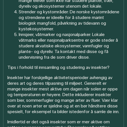
mange elever som ikke har studere planter, trær,
dyreliv og økosystemer utenom det lokale.
Strender og kystområder: De norske kystområdene
og strendene er ideelle for å studere marint
biologisk mangfold, påvirkning av tidevann og
kystøkosystemer.
Innsjøer, våtmarker og nasjonalparker: Lokale
våtmarks eller nasjonalparksentre er gode steder å
studere akvatiske økosystemer, vannfugler og
plante- og dyreliv.
Ta kontakt med disse og få
undervisning fra de som driver disse.
Tips i forhold til innsamling og studering av insekter?
Insekter har forskjellige aktivitetsperioder avhengig av
deres art og deres tilpasning til miljøet. Generelt er
mange insekter mest aktive om dagen når solen er oppe
og temperaturen er høyere. Dette inkluderer insekter
som bier, sommerfugler og mange arter av fluer. Vær klar
over at noen arter er sjeldne og at en bør håndtere disse
spesielt, for eksempel ta bilder istedenfor å samle de inn.
Imidlertid er det også insekter som er mer aktive om