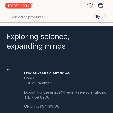
Rydd
Exploring science,
expanding minds
Frederiksen Scientific AS
Pb.403
3002 Drammen
E-post:
kundeservice@frederiksen-scientific.no
Tlf.:
7158 8900
ORG. nr.: 994499130