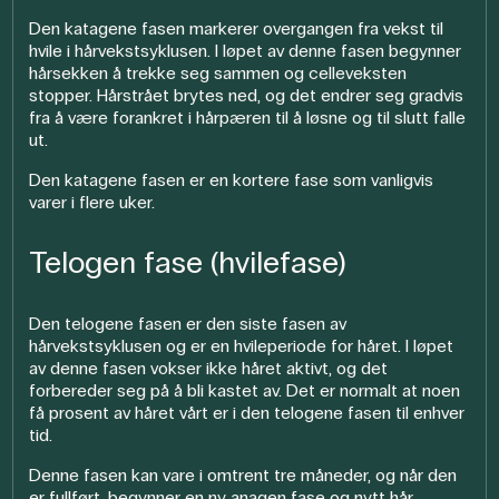
Den katagene fasen markerer overgangen fra vekst til
hvile i hårvekstsyklusen. I løpet av denne fasen begynner
hårsekken å trekke seg sammen og celleveksten
stopper. Hårstrået brytes ned, og det endrer seg gradvis
fra å være forankret i hårpæren til å løsne og til slutt falle
ut.
Den katagene fasen er en kortere fase som vanligvis
varer i flere uker.
Telogen fase (hvilefase)
Den telogene fasen er den siste fasen av
hårvekstsyklusen og er en hvileperiode for håret. I løpet
av denne fasen vokser ikke håret aktivt, og det
forbereder seg på å bli kastet av. Det er normalt at noen
få prosent av håret vårt er i den telogene fasen til enhver
tid.
Denne fasen kan vare i omtrent tre måneder, og når den
er fullført, begynner en ny anagen fase og nytt hår